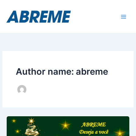
Skip
to
content
Author name: abreme