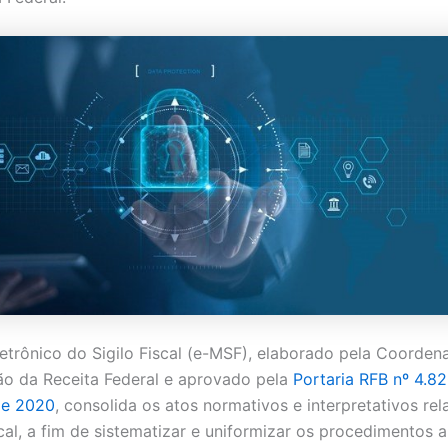
etrônico do Sigilo Fiscal (e-MSF), elaborado pela Coorden
ão da Receita Federal e aprovado pela
Portaria RFB nº 4.82
de 2020
, consolida os atos normativos e interpretativos re
scal, a fim de sistematizar e uniformizar os procedimentos 