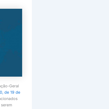
ação-Geral
0, de 19 de
lacionados
a serem