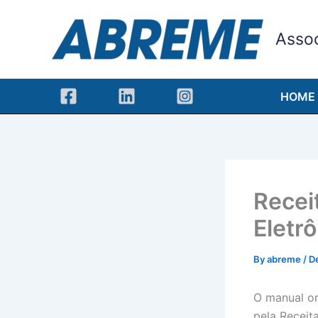
Skip
to
Assoc
content
HOME
Recei
Eletrô
By
abreme
/
D
O manual or
pela Receita