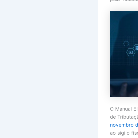
O Manual El
de Tributaç
novembro 
ao sigilo fi