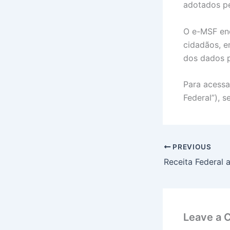
adotados pe
O e-MSF enc
cidadãos, e
dos dados p
Para acessa
Federal”), 
PREVIOUS
Leave a