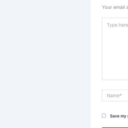
Your email 
Type
here..
Name*
Save my n