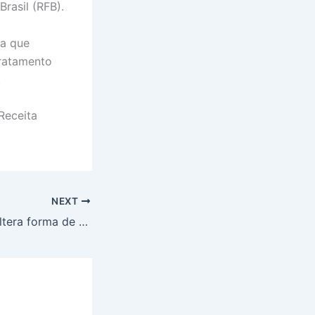
rasil (RFB).
ra que
tratamento
.
Receita
NEXT
Decisão do STF altera forma de cálculo das contribuições previdenciárias sobre Salário Maternidade