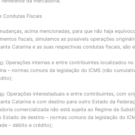
e remetente da mercadoria.
 Condutas Fiscais
mudanças, acima mencionadas, para que não haja equívoc
mentos fiscais, simulamos as possíveis operações originár
anta Catarina e as suas respectivas condutas fiscais, são e
ão
: Operações internas e entre contribuintes localizados n
ina – normas comuns da legislação do ICMS (não cumulati
dito);
ão
: Operações interestaduais e entre contribuintes, com or
anta Catarina e com destino para outro Estado da Federa
doria comercializada não está sujeita ao Regime da Substi
no Estado de destino – normas comuns da legislação do IC
de – débito e crédito);