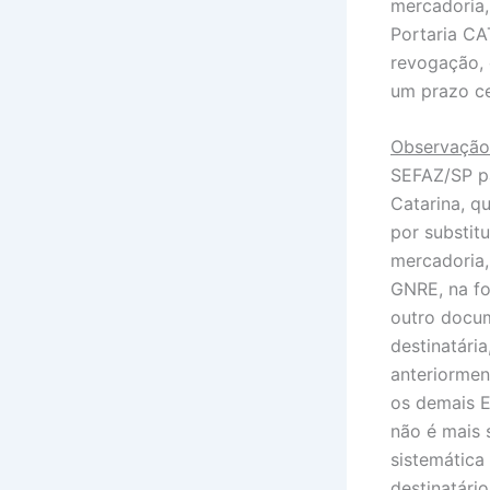
mercadoria,
Portaria CA
revogação, 
um prazo ce
Observação
SEFAZ/SP pa
Catarina, q
por substit
mercadoria,
GNRE, na f
outro docum
destinatári
anteriormen
os demais E
não é mais 
sistemática
destinatári