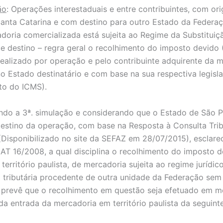
ão
: Operações interestaduais e entre contribuintes, com or
anta Catarina e com destino para outro Estado da Federa
doria comercializada está sujeita ao Regime da Substituiçã
e destino – regra geral o recolhimento do imposto devido
realizado por operação e pelo contribuinte adquirente da m
no Estado destinatário e com base na sua respectiva legisl
to do ICMS).
ndo a 3ª. simulação e considerando que o Estado de São P
estino da operação, com base na Resposta à Consulta Trib
Disponibilizado no site da SEFAZ em 28/07/2015), esclar
CAT 16/2008, a qual disciplina o recolhimento do imposto 
território paulista, de mercadoria sujeita ao regime jurídic
o tributária procedente de outra unidade da Federação sem
 prevê que o recolhimento em questão seja efetuado em 
 da entrada da mercadoria em território paulista da seguint