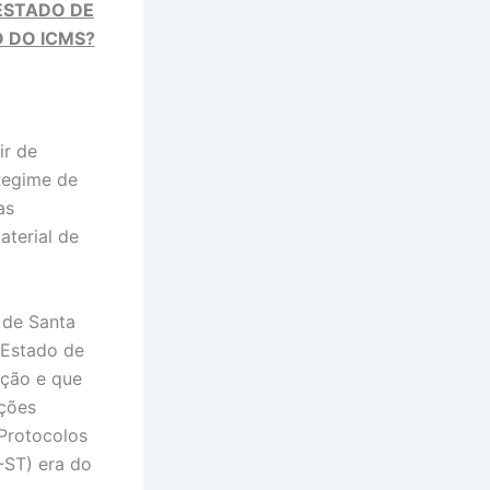
 ESTADO DE
 DO ICMS?
ir de
Regime de
as
aterial de
 de Santa
 Estado de
ação e que
ações
(Protocolos
-ST) era do