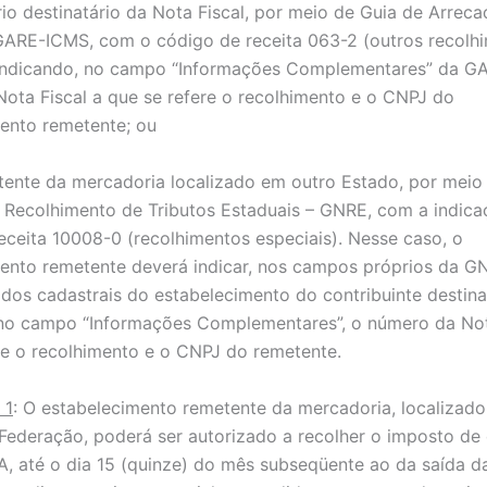
rio destinatário da Nota Fiscal, por meio de Guia de Arrec
GARE-ICMS, com o código de receita 063-2 (outros recolh
 indicando, no campo “Informações Complementares” da G
ota Fiscal a que se refere o recolhimento e o CNPJ do
ento remetente; ou
tente da mercadoria localizado em outro Estado, por meio
 Recolhimento de Tributos Estaduais – GNRE, com a indic
eceita 10008-0 (recolhimentos especiais). Nesse caso, o
ento remetente deverá indicar, nos campos próprios da G
dos cadastrais do estabelecimento do contribuinte destina
, no campo “Informações Complementares”, o número da Not
re o recolhimento e o CNPJ do remetente.
 1
: O estabelecimento remetente da mercadoria, localizad
Federação, poderá ser autorizado a recolher o imposto de 
A, até o dia 15 (quinze) do mês subseqüente ao da saída d