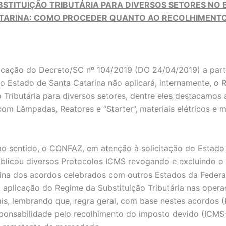
BSTITUIÇÃO TRIBUTÁRIA PARA DIVERSOS SETORES NO
TARINA: COMO PROCEDER QUANTO AO RECOLHIMENTO
cação do Decreto/SC nº 104/2019 (DO 24/04/2019) a part
o Estado de Santa Catarina não aplicará, internamente, o 
o Tributária para diversos setores, dentre eles destacamos 
om Lâmpadas, Reatores e “Starter”, materiais elétricos e m
 sentido, o CONFAZ, em atenção à solicitação do Estado
ublicou diversos Protocolos ICMS revogando e excluindo o
ina dos acordos celebrados com outros Estados da Feder
 aplicação do Regime da Substituição Tributária nas oper
ais, lembrando que, regra geral, com base nestes acordos 
ponsabilidade pelo recolhimento do imposto devido (ICMS