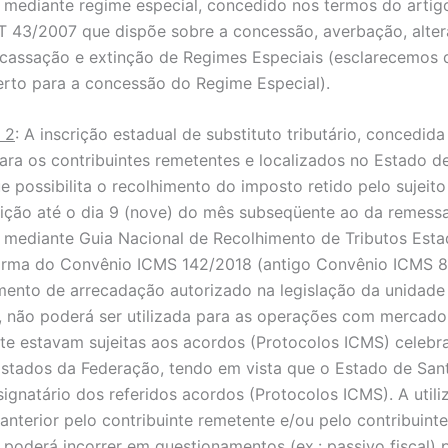
 mediante regime especial, concedido nos termos do artig
T 43/2007 que dispõe sobre a concessão, averbação, alter
cassação e extinção de Regimes Especiais (esclarecemos 
rto para a concessão do Regime Especial).
 2
: A inscrição estadual de substituto tributário, concedida
ra os contribuintes remetentes e localizados no Estado d
ue possibilita o recolhimento do imposto retido pelo sujeit
uição até o dia 9 (nove) do mês subseqüente ao da remess
 mediante Guia Nacional de Recolhimento de Tributos Esta
orma do Convênio ICMS 142/2018 (antigo Convênio ICMS 8
ento de arrecadação autorizado na legislação da unidade
a, não poderá ser utilizada para as operações com mercado
te estavam sujeitas aos acordos (Protocolos ICMS) celeb
stados da Federação, tendo em vista que o Estado de San
signatário dos referidos acordos (Protocolos ICMS). A util
 anterior pelo contribuinte remetente e/ou pelo contribuinte
o poderá incorrer em questionamentos (ex.: passivo fiscal) 