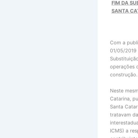
FIM DA SU
SANTA CA
Com a publi
01/05/2019 
Substituiçã
operações c
construção.
Neste mesmo
Catarina, p
Santa Catar
tratavam da
interestadu
ICMS) a res