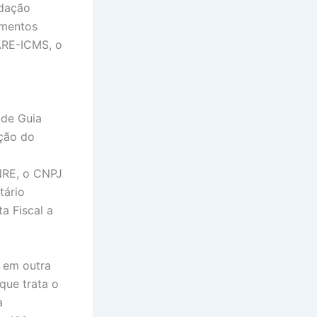
adação
imentos
ARE-ICMS, o
 de Guia
ação do
NRE, o CNPJ
tário
a Fiscal a
o em outra
que trata o
a