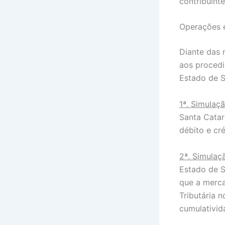
contribuint
Operações e
Diante das 
aos procedi
Estado de S
1ª. Simulaç
Santa Catar
débito e cré
2ª. Simulaç
Estado de S
que a merca
Tributária 
cumulativida