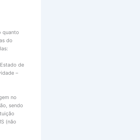
o quanto
ias do
las:
o Estado de
vidade –
igem no
ção, sendo
tuição
MS (não