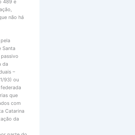
o 489 e
ação,
que não há
 pela
e Santa
o passivo
a da
duais –
1/93) ou
 federada
rias que
rados com
ta Catarina
ização da
por parte do