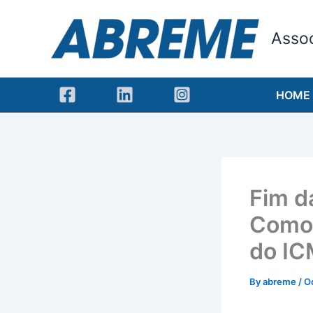
Skip
to
Assoc
content
HOME
Fim d
Como 
do I
By
abreme
/
O