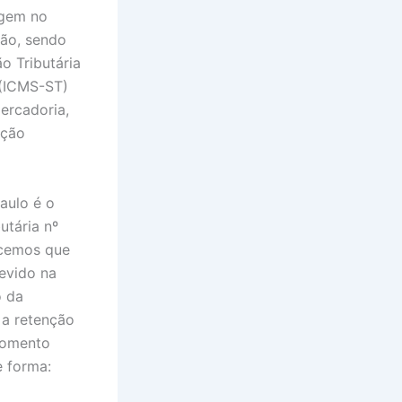
igem no
ção, sendo
o Tributária
 (ICMS-ST)
ercadoria,
ação
aulo é o
utária nº
ecemos que
devido na
o da
 a retenção
momento
e forma: