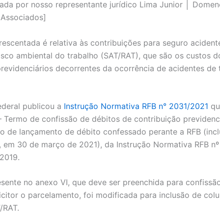
iada por nosso representante jurídico Lima Junior │ Domen
Associados]
rescentada é relativa às contribuições para seguro acident
risco ambiental do trabalho (SAT/RAT), que são os custos d
previdenciários decorrentes da ocorrência de acidentes de 
ederal publicou a
Instrução Normativa RFB n° 2031/2021
que
– Termo de confissão de débitos de contribuição previdenci
o de lançamento de débito confessado perante a RFB (incl
, em 30 de março de 2021), da Instrução Normativa RFB nº 
2019.
esente no anexo VI, que deve ser preenchida para confissã
licitor o parcelamento, foi modificada para inclusão de col
/RAT.