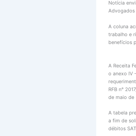
Notícia env
Advogados 
A coluna ac
trabalho e 
benefícios 
A Receita F
o anexo IV 
requeriment
RFB n° 2017
de maio de 
A tabela pr
a fim de so
débitos SAT