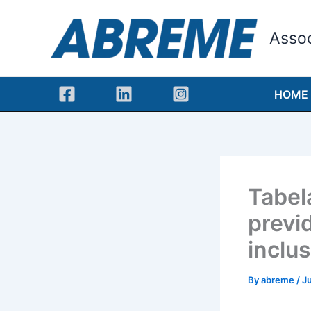
Skip
to
Assoc
content
HOME
Tabel
previ
inclu
By
abreme
/
Ju