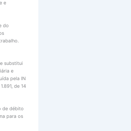
e e
e do
os
trabalho.
 substitui
ária e
uída pela IN
1.891, de 14
o de débito
una para os