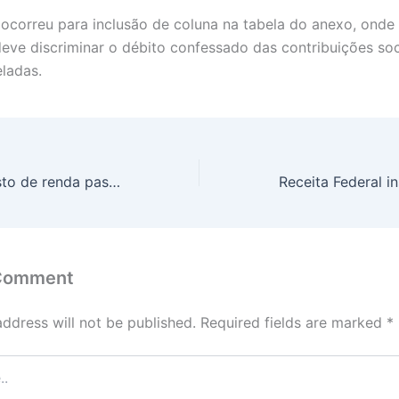
 ocorreu para inclusão de coluna na tabela do anexo, onde
 deve discriminar o débito confessado das contribuições soc
ladas.
Dívidas de imposto de renda passam a ser parceladas no e-CAC
 Comment
address will not be published.
Required fields are marked
*