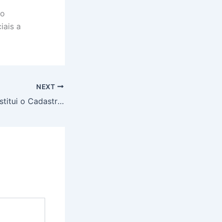
 o
iais a
NEXT
Receita Federal institui o Cadastro Imobiliário Brasileiro – CIB